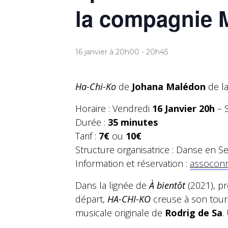
la compagnie 
16 janvier à 20h00
-
20h45
Ha-Chi-Ko
de
Johana Malédon
de l
Horaire : Vendredi
16 Janvier 20h
– 
Durée :
35 minutes
Tarif :
7€
ou
10€
Structure organisatrice : Danse en S
Information et réservation :
assocon
Dans la lignée de
À bientôt
(2021), p
départ,
HA-CHI-KO
creuse à son tour 
musicale originale de
Rodrig de Sa
.