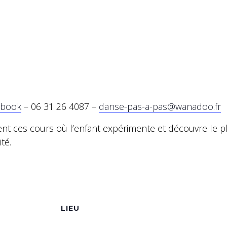
ebook
– 06 31 26 4087 –
danse-pas-a-pas@wanadoo.fr
t ces cours où l’enfant expérimente et découvre le pla
té.
S
LIEU