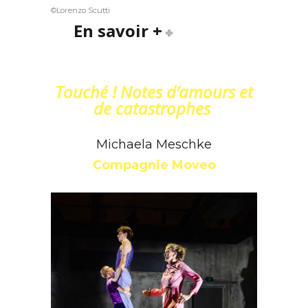
©Lorenzo Scutti
En savoir +
Touché ! Notes d’amours et
de catastrophes
Michaela Meschke
Compagnie Moveo