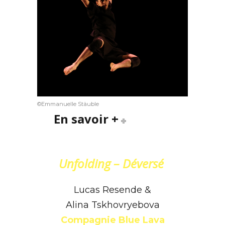
©Emmanuelle Stäuble
En savoir +
Unfolding – Déversé
Lucas Resende &
Alina Tskhovryebova
Compagnie Blue Lava