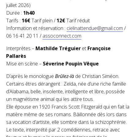
juillet 2026)
Durée :
1h40
Tarifs :
16€
Tarif plein /
12€
Tarif réduit
Information et réservation :
cielinattendue@gmail.com
/
06 16 41 20 11 /
assoconnect.com
Interprètes –
Mathilde Tréguier
et
Françoise
Pallarès
Mise en scène –
Séverine Poupin Vêque
D’après le monologue
Brûlez-là
de Christian Siméon.
Certains êtres dérangent : Zelda, née d’une riche famille
d’Alabama, belle, insolente, intelligente et libre, possède
un magnétisme animal qui les attire tous.
Elle épouse en 1920 Francis Scott Fitzgerald qui en fait la
matière même de ses romans. Bâillonnée dès lors dans
sa vocation d’artiste, elle sombre dans la schizophrénie.
Le texte, interprété par 2 comédiennes, retrace avec