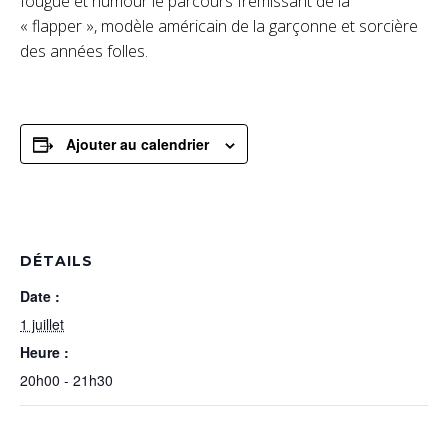
fougue et humour le parcours frémissant de la
« flapper », modèle américain de la garçonne et sorcière
des années folles.
Ajouter au calendrier
DÉTAILS
Date :
1 juillet
Heure :
20h00 - 21h30