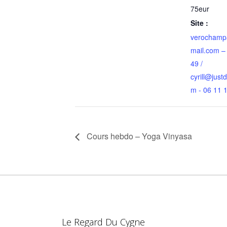
75eur
Site :
verochamp
mail.com –
49 /
cyrill@just
m - 06 11 
Cours hebdo – Yoga Vinyasa
Le Regard Du Cygne