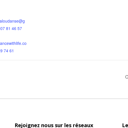
aloudanse@g
 07 81 46 57
dancewithlife.co
19 74 61
C
Rejoignez nous sur les réseaux
Le