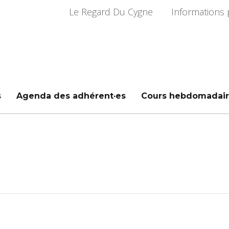
Le Regard Du Cygne
Informations 
s
Agenda des adhérent·es
Cours hebdomadair