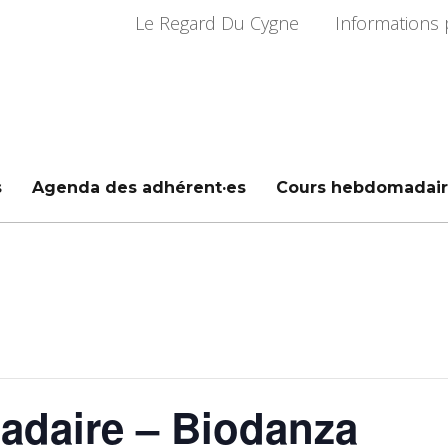
Le Regard Du Cygne
Informations 
s
Agenda des adhérent·es
Cours hebdomadair
daire – Biodanza