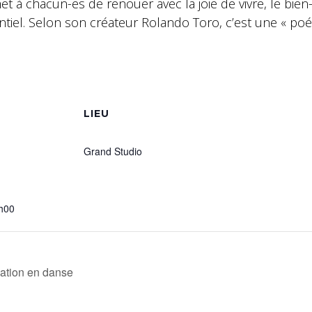
 à chacun-es de renouer avec la joie de vivre, le bien
tentiel. Selon son créateur Rolando Toro, c’est une « po
S
LIEU
Grand Studio
h00
ation en danse