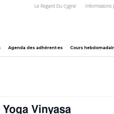
Le Regard Du Cygne
Informations 
s
Agenda des adhérent·es
Cours hebdomadair
 Yoga Vinyasa