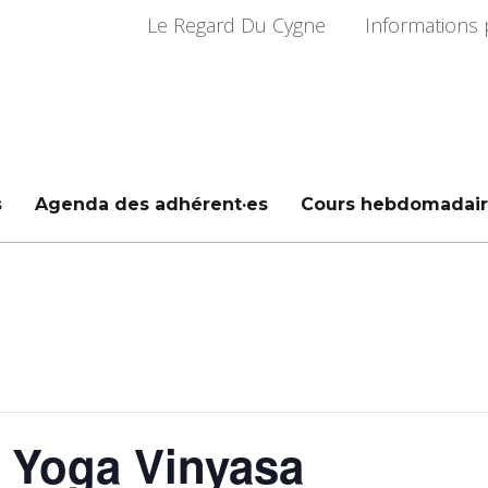
Le Regard Du Cygne
Informations 
s
Agenda des adhérent·es
Cours hebdomadair
 Yoga Vinyasa