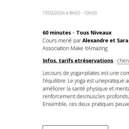
17/02/2024 à 9h00
-
10h00
60 minutes
–
Tous Niveaux
Cours mené par
Alexandre et Sara
Association Make ItAmazing
Infos, tarifs etréservations
:
chen
Lecours de yoga+pilates est une combi
l’équilibre. Le yoga est unepratique 
améliorer la santé physique et ment
renforcement desmuscles profonds, en 
Ensemble, ces deux pratiques peuvent