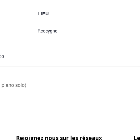
S
LIEU
Redcygne
00
 piano solo)
Rejoignez nous sur les réseaux
Le