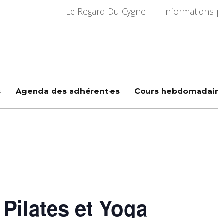
Le Regard Du Cygne
Informations 
s
Agenda des adhérent·es
Cours hebdomadair
Pilates et Yoga