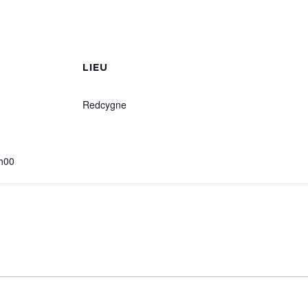
S
LIEU
Redcygne
h00