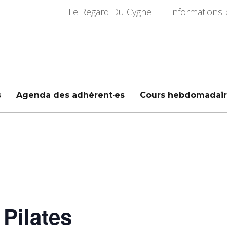
Le Regard Du Cygne
Informations 
s
Agenda des adhérent·es
Cours hebdomadair
Pilates