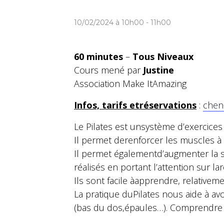
10/02/2024 à 10h00
-
11h00
60 minutes
–
Tous Niveaux
Cours mené par
Justine
Association Make ItAmazing
Infos, tarifs etréservations
:
chen
Le Pilates est unsystème d’exercice
Il permet derenforcer les muscles à 
Il permet égalementd’augmenter la so
réalisés en portant l’attention sur l
Ils sont facile àapprendre, relativem
La pratique duPilates nous aide à av
(bas du dos,épaules…). Comprendre c