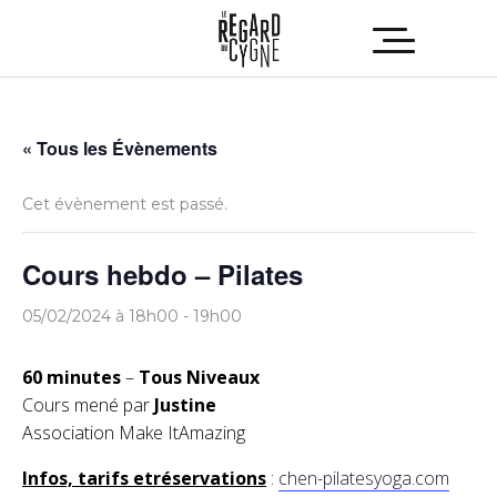
« Tous les Évènements
Cet évènement est passé.
Cours hebdo – Pilates
05/02/2024 à 18h00
-
19h00
60 minutes
–
Tous Niveaux
Cours mené par
Justine
Association Make ItAmazing
Infos, tarifs etréservations
:
chen-pilatesyoga.com