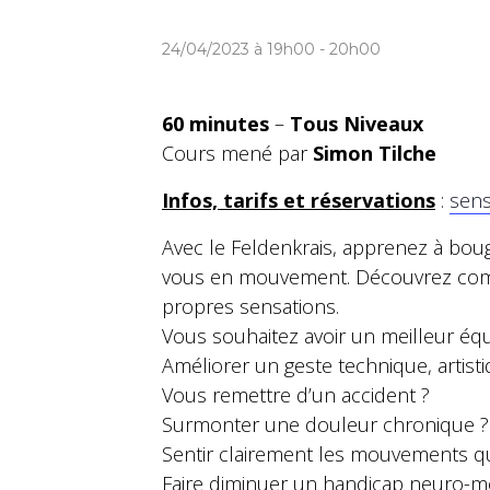
24/04/2023 à 19h00
-
20h00
60 minutes
–
Tous Niveaux
Cours mené par
Simon Tilche
Infos, tarifs et réservations
:
sens
Avec le Feldenkrais, apprenez à bou
vous en mouvement. Découvrez comme
propres sensations.
Vous souhaitez avoir un meilleur équi
Améliorer un geste technique, artisti
Vous remettre d’un accident ?
Surmonter une douleur chronique ?
Sentir clairement les mouvements qu
Faire diminuer un handicap neuro-m