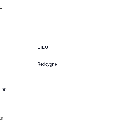
s.
S
LIEU
Redcygne
h00
ts