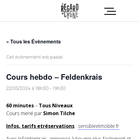
« Tous les Évènements
Cet évènement est passé.
Cours hebdo – Feldenkrais
22/05/2024 à 18h30
-
19h30
60 minutes
–
Tous Niveaux
Cours mené par
Simon Tilche
Infos, tarifs etréservations
:
sensibleetmobile.fr
Avec leFeldenkrais, apprenez à bouger plus facilement et