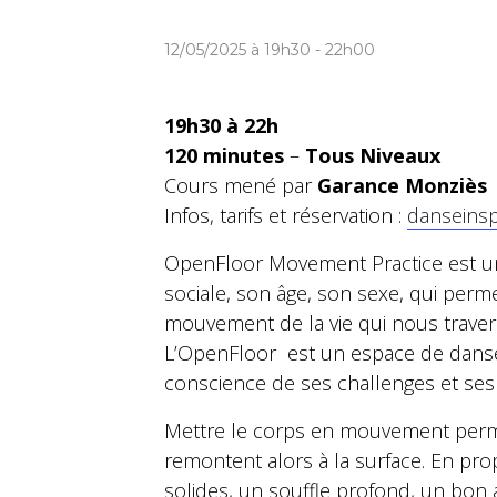
12/05/2025 à 19h30
-
22h00
19h30 à 22h
120 minutes
–
Tous Niveaux
Cours mené par
Garance Monziès
Infos, tarifs et réservation :
danseinsp
OpenFloor Movement Practice est un
sociale, son âge, son sexe, qui perme
mouvement de la vie qui nous travers
L’OpenFloor est un espace de danse 
conscience de ses challenges et ses 
Mettre le corps en mouvement permet d
remontent alors à la surface. En pro
solides, un souffle profond, un bon a