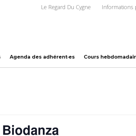
Le Regard Du Cygne
Informations 
s
Agenda des adhérent·es
Cours hebdomadair
 Biodanza