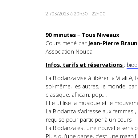
21/03/2023 à 20h30
-
22h00
90 minutes
–
Tous Niveaux
Cours mené par
Jean-Pierre Braun
Association Nouba
Infos, tarifs et réservations
:
bio
La Biodanza vise à libérer la Vitalité, 
soi-même, les autres, le monde, par 
classique, africain, pop,…
Elle utilise la musique et le mouvem
La Biodanza s’adresse aux femmes , 
requise pour participer à un cours
La Biodanza est une nouvelle sensibili
Plus qu’une danse, c’est une magnif