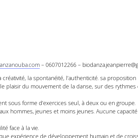
danzanouba.com
–
0607012266
–
biodanza.jeanpierre@
la créativité, la spontanéité, l’authenticité. sa propositi
le plaisir du mouvement de la danse, sur des rythmes et
ent sous forme d’exercices seul, à deux ou en groupe.
aux hommes, jeunes et moins jeunes. Aucune capacité 
té face à la vie.
ique expérience de développement humain et de croiss